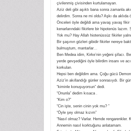
çivilenmiş çivisinden kurtulamayan.
Aziz deli gibi aşıktı bana sonra zamanla akı
delirdim. Sonra ne mi oldu? Aşkı da aklıda öl
Önceleri öyle değildi ama yavaş yavaş fikir b
kenarlarındaki fikirlere bir hipotenüs lazım.
Yok mu? Hay Allah hiotenüssüz fikirler yalnı
Bir şaşının gözleri gibidir fikirler nereye b
bulmuştum, mantarlar…
Ben Medea idim, Kirke’nin yeğeni şifacı. Ben
yerde gevşediğini öyle bilirdim insanı ve ac
korkulan.
Hepsi ben değildim ama. Çoğu gücü Demon’
Aziz’in akıllandığı günler sonrasıydı. Bi
“kiminle konuşuyorsun” dedi.
“Onunla” dedim kısaca .
“Kim o?”
“Cin işte, senin cinin yok mu? ”
“Öyle şey olmaz kızım”
“Nasıl olmaz? Varlar. Hemde rengarenkler. K
Annemin nasıl korktuğunu anlatamam.