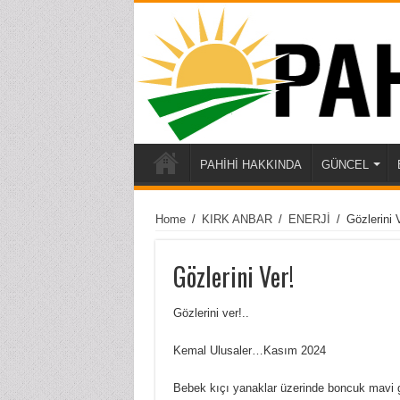
PAHİHİ HAKKINDA
GÜNCEL
Home
/
KIRK ANBAR
/
ENERJİ
/
Gözlerini 
Gözlerini Ver!
Gözlerini ver!..
Kemal Ulusaler…Kasım 2024
Bebek kıçı yanaklar üzerinde boncuk mavi g