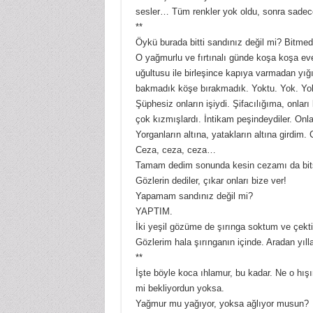
sesler… Tüm renkler yok oldu, sonra sadec
**
Öykü burada bitti sandınız değil mi? Bitmed
O yağmurlu ve fırtınalı günde koşa koşa eve
uğultusu ile birleşince kapıya varmadan yı
bakmadık köşe bırakmadık. Yoktu. Yok. Y
Şüphesiz onların işiydi. Şifacılığıma, onl
çok kızmışlardı. İntikam peşindeydiler. Onl
Yorganların altına, yatakların altına girdim.
Ceza, ceza, ceza…
Tamam dedim sonunda kesin cezamı da bits
Gözlerin dediler, çıkar onları bize ver!
Yapamam sandınız değil mi?
YAPTIM.
İki yeşil gözüme de şırınga soktum ve çektim
Gözlerim hala şırınganın içinde. Aradan yıll
**
İşte böyle koca ıhlamur, bu kadar. Ne o hış
mi bekliyordun yoksa.
Yağmur mu yağıyor, yoksa ağlıyor musun?