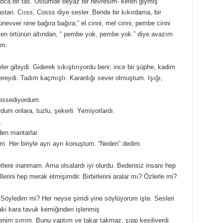
oca bir tas. Üstümde beyaz bir nevresim- kefen giymiş
astan. Cııss, Cosss diye sesler..Bende bir kıkırdama, bir
evver nine bağıra bağıra;” el cinni, mel cinni, pembe cinni
. Ben örtünün altından, “ pembe yok, pembe yok.” diye avazım
um.
r gibiydi. Giderek sıkıştırıyordu beni; ince bir şüphe, kadim
ereydi. Tadım kaçmıştı. Karanlığı sever olmuştum. Işığı,
hissediyordum.
um onlara, tuzlu, şekerli. Yemiyorlardı.
.
den mantarlar.
m. Her biriyle ayrı ayrı konuştum. “Neden” dedim.
ere inanmam. Ama olsalardı iyi olurdu. Bedensiz insanı hep
erini hep merak etmişimdir. Birbirlerini aralar mı? Özlerle mi?
Söyledim mi? Her neyse şimdi yine söylüyorum işte. Sesleri
ki kara tavuk kemiğinden işlenmiş
enim sırrım. Bunu yaptım ve takar takmaz, şıpp kesiliverdi