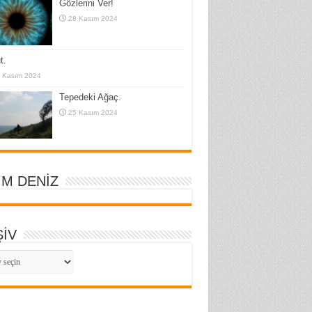
Gözlerini Ver!
28 Kasım 2024
t.
 Kasım 2024
Tepedeki Ağaç.
25 Kasım 2024
İM DENİZ
İV
İV