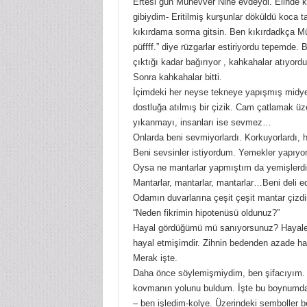
Ertesi gün Münevver Nine evdeydi. Elinde k
gibiydim- Eritilmiş kurşunlar döküldü koca t
kıkırdama sorma gitsin. Ben kıkırdadkça Mün
püffff.” diye rüzgarlar estiriyordu tepemde
çıktığı kadar bağırıyor , kahkahalar atıyord
Sonra kahkahalar bitti.
İçimdeki her neyse tekneye yapışmış midyele
dostluğa atılmış bir çizik. Cam çatlamak üz
yıkanmayı, insanları ise sevmez…
Onlarda beni sevmiyorlardı. Korkuyorlardı, 
Beni sevsinler istiyordum. Yemekler yapıyord
Oysa ne mantarlar yapmıştım da yemişlerdi
Mantarlar, mantarlar, mantarlar…Beni deli e
Odamın duvarlarına çeşit çeşit mantar çizdi
“Neden fikrimin hipotenüsü oldunuz?”
Hayal gördüğümü mü sanıyorsunuz? Hayaletl
hayal etmişimdir. Zihnin bedenden azade hall
Merak işte.
Daha önce söylemişmiydim, ben şifacıyım. 
kovmanın yolunu buldum. İşte bu boynumda
– ben işledim-kolye. Üzerindeki semboller b