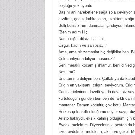
boşluğu yokluyordu.
Başını ani hareketlerle sağa sola çeviriyor, 
cıvıltısı, çocuk kahkahaları, uzaktan uzağa
Belli belirsiz mırıldanmalar içindeydi. Ihla
“Benim adım Hiç
Nam-ı diğer dilsiz -Lal-i lal-
Özgür, kadın ve sahipsiz…”
Ama, ama bir zamanlar hiç değildim ben. Bü
Çok canlıydım biliyor musunuz?
Seni meraklı kocamış ıhlamur, beni dinlediğ
Nasıl mı?
Unuttun mu deliyim ben. Çatlak ya da kafad
Çılgın en yakışanı, çılgını seviyorum. Çılgı
Canlılar içlerinde davetli ya da davetsiz sa
kurtulduğum günden beri ben de farklı canlı
mantarlar. Demon kötüdür, çok kötü. Mantar
Herkes çok akıllı olduğumu söyler saygı du
Aristo haklıydı, eksik kalmış olduğum için 
Evdeki melektim. Diyeceksin ki şeytan da bi
Evet evdeki bir melektim, akıllı ve güzel. Mu