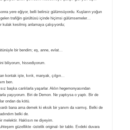
sonra yere eğiyor, belli belirsiz gülümsüyordu. Kuşların yoğun
 gelen trafiğin gürültüsü içinde hiçimsi gülümsemeler…
mur kulak kesilmiş anlamaya çalışıyordu;
tünüyle bir bendim; eş, anne, evlat…
ini biliyorum, hissediyorum.
an kontak işte, kırık, manyak, çılgın…
nım ben.
yısız başka canlılarla yaşarlar. Aklın hegemonyasından
larla yaşıyorum. Biri de Demon. Ne yaptıysa o yaptı. Bir de
lar ondan da kötü.
yardı bana ama demek ki eksik bir yanım da varmış. Belki de
kadındım belki de.
r melektir. Haklısın ne diyeyim.
hteşem güzellikte -üstelik original- bir tablo. Evdeki duvara