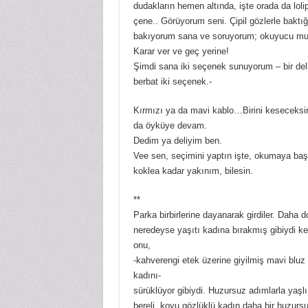
dudakların hemen altında, işte orada da lo
çene.. Görüyorum seni. Çipil gözlerle baktığ
bakıyorum sana ve soruyorum; okuyucu mus
Karar ver ve geç yerine!
Şimdi sana iki seçenek sunuyorum – bir del
berbat iki seçenek.-
Kırmızı ya da mavi kablo…Birini keseceks
da öyküye devam.
Dedim ya deliyim ben.
Vee sen, seçimini yaptın işte, okumaya başl
koklea kadar yakınım, bilesin.
**
Parka birbirlerine dayanarak girdiler. Daha 
neredeyse yaşıtı kadına bırakmış gibiydi ken
onu,
-kahverengi etek üzerine giyilmiş mavi bluz
kadını-
sürüklüyor gibiydi. Huzursuz adımlarla yaşlı 
bereli, koyu gözlüklü kadın daha bir huzursuz