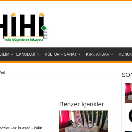
BİLİM – TEKNOLOJİ
KÜLTÜR – SANAT
KIRK ANBAR
KONUK
Ver!
SON
Benzer İçerikler
özler –az in aşağı- kalın