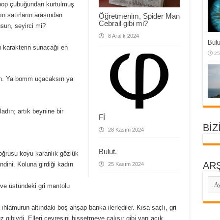
lipop çubuğundan kurtulmuş
ın satırların arasından
Öğretmenim, Spider Man
Cebrail gibi mi?
un, seyirci mi?
8 Aralık 2024
Bulu
i karakterin sunacağı en
25
in. Ya bomm uçacaksın ya
adın; artık beynine bir
Fİ
BİZ
28 Kasım 2024
Bulut.
doğrusu koyu karanlık gözlük
ARŞ
dini. Koluna girdiği kadın
25 Kasım 2024
ARŞ
 ve üstündeki gri mantolu
ıhlamurun altındaki boş ahşap banka ilerlediler. Kısa saçlı, gri
 gibiydi. Elleri çevresini hissetmeye çalışır gibi yarı açık