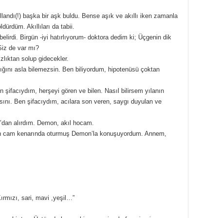
llandı(!) başka bir aşk buldu. Bense aşık ve akıllı iken zamanla
dürdüm. Akıllıları da tabii.
elirdi. Birgün -iyi hatırlıyorum- doktora dedim ki; Üçgenin dik
 Siz de var mı?
zlıktan solup gidecekler.
aktığını asla bilemezsin. Ben biliyordum, hipotenüsü çoktan
 şifacıydım, herşeyi gören ve bilen. Nasıl bilirsem yılanın
ısını. Ben şifacıydım, acılara son veren, saygı duyulan ve
dan alırdım. Demon, akıl hocam.
r gün cam kenarında oturmuş Demon’la konuşuyordum. Annem,
ırmızı, sari, mavi ,yeşil…”