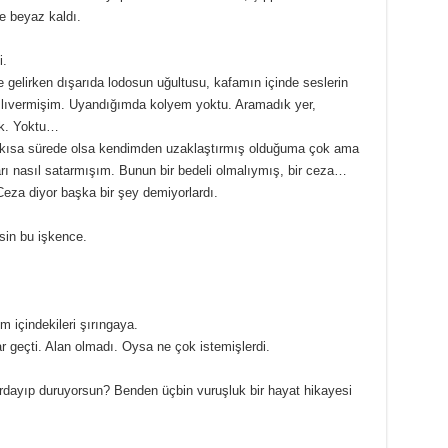
e beyaz kaldı.
i.
 gelirken dışarıda lodosun uğultusu, kafamın içinde seslerin
ğılıvermişim. Uyandığımda kolyem yoktu. Aramadık yer,
ok. Yoktu…
arı kısa sürede olsa kendimden uzaklaştırmış olduğuma çok ama
arı nasıl satarmışım. Bunun bir bedeli olmalıymış, bir ceza…
 Ceza diyor başka bir şey demiyorlardı.
in bu işkence.
 içindekileri şırıngaya.
ar geçti. Alan olmadı. Oysa ne çok istemişlerdi.
ırdayıp duruyorsun? Benden üçbin vuruşluk bir hayat hikayesi